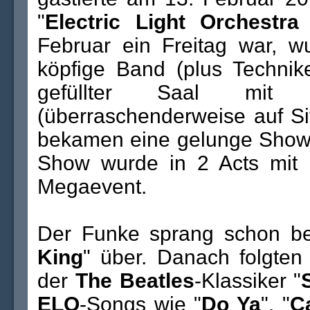
"
Electric Light Orchestra
Februar ein Freitag war, w
köpfige Band (plus Techni
gefüllter Saal mit 
(überraschenderweise auf Si
bekamen eine gelunge Show m
Show wurde in 2 Acts mit 
Megaevent.
Der Funke sprang schon be
King
" über. Danach folgten 
der
The Beatles
-Klassiker "
ELO
-Songs wie "
Do Ya
", "
C