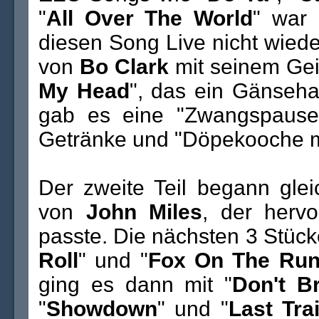
"
All Over The World
" war 
diesen Song Live nicht wiede
von
Bo Clark
mit seinem Gei
My Head
", das ein Gänseha
gab es eine "Zwangspause"
Getränke und "Döpekooche m
Der zweite Teil begann gle
von
John Miles
, der herv
passte. Die nächsten 3 Stück
Roll
" und "
Fox On The Ru
ging es dann mit "
Don't B
"
Showdown
" und "
Last Tra