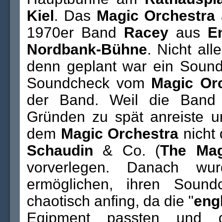
Kiel
. Das
Magic Orchestra
1970er Band
Racey
aus
E
Nordbank-Bühne
. Nicht all
denn geplant war ein Soun
Soundcheck vom
Magic Or
der Band. Weil die Ban
Gründen zu spät anreiste 
dem
Magic Orchestra
nicht
Schaudin
& Co. (
The Mag
vorverlegen. Danach 
ermöglichen, ihren Sound
chaotisch anfing, da die "
eng
Eqipment passten und 