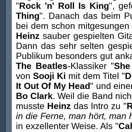
"
Rock 'n' Roll Is King
", ge
Thing
". Danach das beim P
bei dem schon mitgesungen 
Heinz
sauber gespielten Gita
Dann das sehr selten gespie
Publikum besonders gut anka
The Beatles
-Klassiker "
She
von
Sooji Ki
mit dem Titel "
D
It Out Of My Head
" und ein
Bo Clark
. Weil die Band nic
musste
Heinz
das Intro zu "
R
in die Ferne, man hört, man 
in exzellenter Weise. Als "
Cal