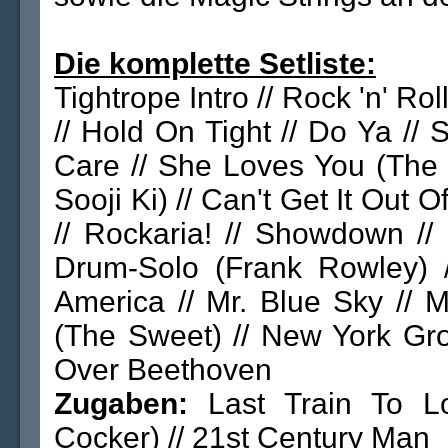
Die komplette Setliste:
Tightrope Intro // Rock 'n' Rol
// Hold On Tight // Do Ya //
Care // She Loves You (The 
Sooji Ki) // Can't Get It Out
// Rockaria! // Showdown //
Drum-Solo (Frank Rowley) /
America // Mr. Blue Sky //
(The Sweet) // New York Groo
Over Beethoven
Zugaben:
Last Train To L
Cocker) // 21st Century Man