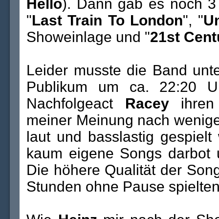
Hello
). Dann gab es noch 3
"
Last Train To London
", "
U
Showeinlage und "
21st Cen
Leider musste die Band unt
Publikum um ca. 22:20 U
Nachfolgeact
Racey
ihren 
meiner Meinung nach weniger
laut und basslastig gespie
kaum eigene Songs darbot u
Die höhere Qualität der Son
Stunden ohne Pause spielten